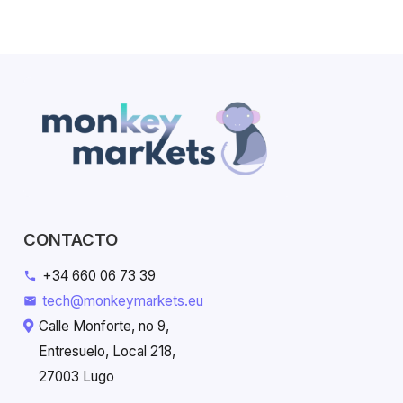
CONTACTO
+34 660 06 73 39
phone
tech@monkeymarkets.eu
mail
Calle Monforte, no 9,
Entresuelo, Local 218,
27003 Lugo