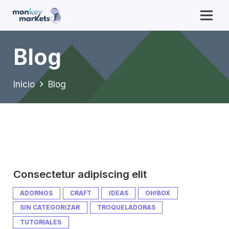
Blog
Inicio
Blog
Consectetur adipiscing elit
ADORNOS
CRAFT
IDEAS
OH!BOX
SIN CATEGORIZAR
TROQUELADORAS
TUTORIALES