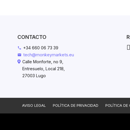
CONTACTO
R
+34 660 06 73 39
phone
tech@monkeymarkets.eu
mail
Calle Monforte, no 9,
Entresuelo, Local 218,
27003 Lugo
AVISO LEGAL
POLÍTICA DE PRIVACIDAD
POLÍTICA DE