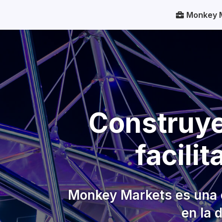
Monkey 
Construye
facili
Monkey Markets es una e
en la 