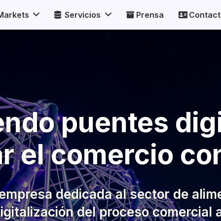
Markets
Servicios
Prensa
Contact
ndo puentes digi
tar el comercio co
mpresa dedicada al sector de alim
digitalización del proceso comercial 