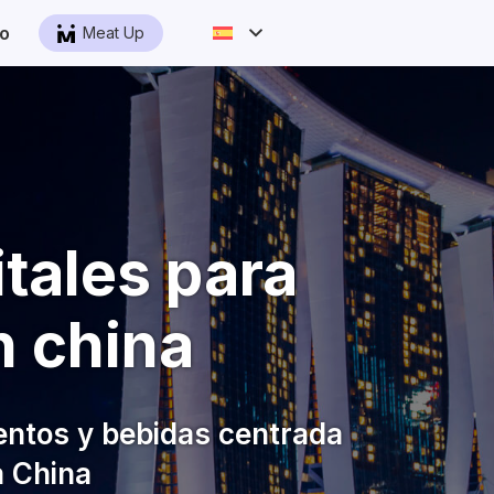
o
Meat Up
tales para
n china
entos y bebidas centrada
a China